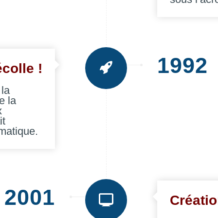
1992
olle !
la
e la
x
it
rmatique.
2001
Créati