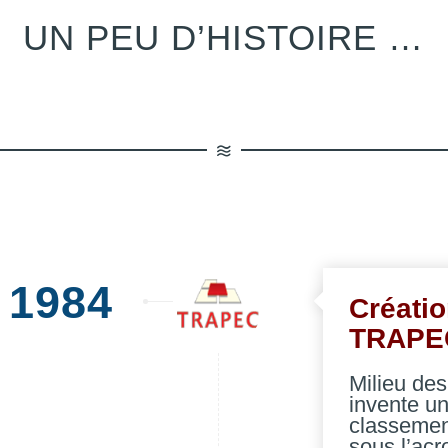
UN PEU D’HISTOIRE …
1984
Créati
TRAPE
Milieu de
invente u
classement
sous l’a