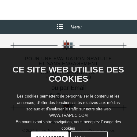
Menu
POUR UNE EVALUATION GRATUITE
ET SANS ENGAGEMENT
CE SITE WEB UTILISE DES
CONTACTEZ-NOUS AU
COOKIES
+33 (0) 477.311.190
ou par Email
info@trapec.com
Les cookies permettent de personnaliser le contenu et les
annonces, d'offrir des fonctionnalités relatives aux médias
sociaux et d'analyser le trafic sur notre site web
WWW.TRAPEC.COM
Mentions légales
|
C.G.V.
|
Infos au Public
En poursuivant votre navigation, vous acceptez l'usage des
cookies
© 2024 Trapec Expertise Organisation
|
Contactez-nous