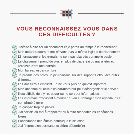
VOUS RECONNAISSEZ-VOUS DANS
CES DIFFICULTES ?
J’hésite à classer un document et je perds du temps à le rechercher
Mes collaborateurs et moi n’avons pas la même logique de classement
L’informatique et les e-mails ne sont pas classés comme le papier
Le classement prend de plus en plus de place, j‘ai du mal à jeter et
archiver. c’est une corvée
Mon bureau est encombré
Je prends des notes un peu partout, sur des supports et/ou des outils
différents
Les dossiers s’empilent. Je ne vous plus ce qui est important
Mon absence ou celle d’un collaborateur peut désorganiser le service
Il est difficile de s’y retrouver sur le serveur informatique
Les imprévus m‘obligent à modifier et /ou surcharger mon agenda, c’est
compliqué à gérer
Je gaspille trop de papier
J’ai parfois du mal à respecter ou à faire respecter les échéances
fixées
L’abondance des émails complique la situation
J‘ai l’impression permanente d’être débordé(e)