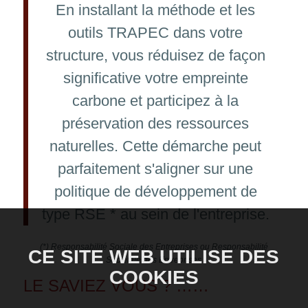
En installant la méthode et les
outils TRAPEC dans votre
structure, vous réduisez de façon
significative votre empreinte
carbone et participez à la
préservation des ressources
naturelles. Cette démarche peut
parfaitement s'aligner sur une
politique de développement de
type RSE * au sein de l'entreprise.
(*) Responsabilité Sociale des Entreprises ou Responsabilité
CE SITE WEB UTILISE DES
Sociétale des Entreprises
COOKIES
LE SAVIEZ VOUS ? ……