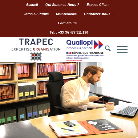
Accueil
Qui Sommes-Nous ?
Espace Client
Infos au Public
Maintenance
Contactez-nous
Formateurs
Tel. : +33 (0) 477.311.190