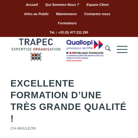
Accueil
Qui Sommes-Nous ?
Espace Client
Infos au Public
Maintenance
Contactez-nous
Formateurs
Tel. : +33 (0) 477.311.190
EXCELLENTE
FORMATION D’UNE
TRÈS GRANDE QUALITÉ
!
CH-MAULEON